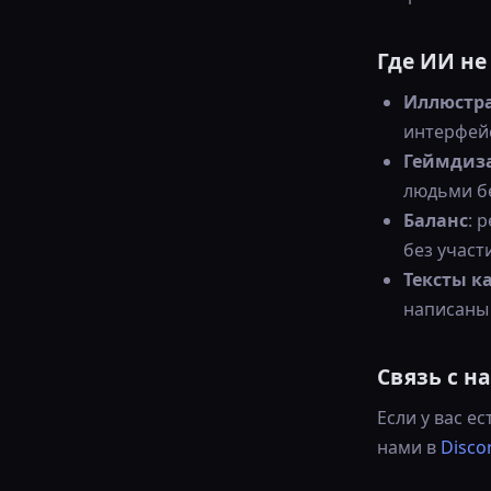
Где ИИ не
Иллюстр
интерфейс
Геймдиз
людьми бе
Баланс
: 
без участ
Тексты к
написаны 
Связь с н
Если у вас е
нами в
Disco