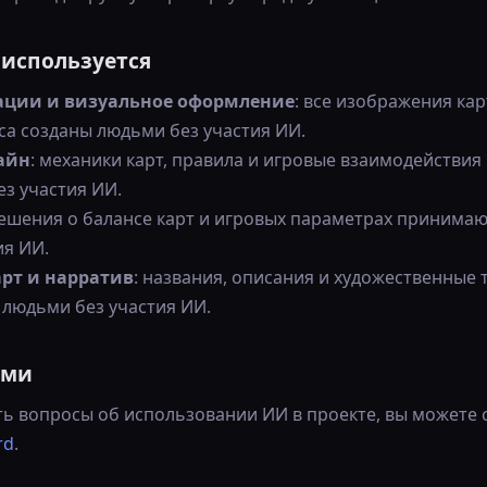
 используется
ации и визуальное оформление
: все изображения ка
а созданы людьми без участия ИИ.
айн
: механики карт, правила и игровые взаимодействи
з участия ИИ.
решения о балансе карт и игровых параметрах принима
ия ИИ.
арт и нарратив
: названия, описания и художественные 
людьми без участия ИИ.
ами
сть вопросы об использовании ИИ в проекте, вы можете 
rd
.