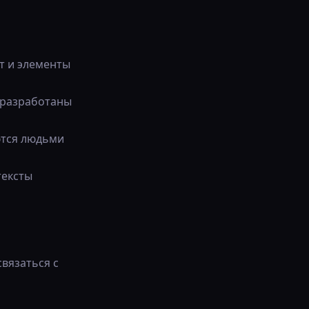
рт и элементы
я разработаны
ются людьми
тексты
связаться с