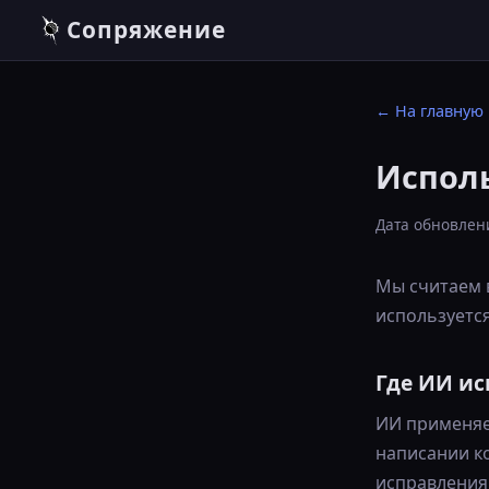
Сопряжение
← На главную
Испол
Дата обновлени
Мы считаем 
используется
Где ИИ ис
ИИ применяет
написании ко
исправления