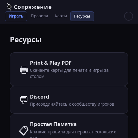
Сопряжение
Правила
Карты
Играть
Ресурсы
Ресурсы
Print & Play PDF
🖶
Скачайте карты для печати и игры за
столом
Discord
💬
Присоединяйтесь к сообществу игроков
Простая Памятка
📋
Краткие правила для первых нескольких
игр